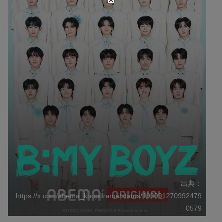
出典：
https://x.com/abema_kpopdrama/status/193091270992479
0579