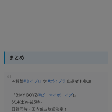
まとめ
📣解禁
#タイプロ
や
#ボイプラ
出身者も参加！
『B:MY BOYZ(
#ビーマイボーイズ
)』
6/14(土)午後5時~
日韓同時・国内独占放送決定！