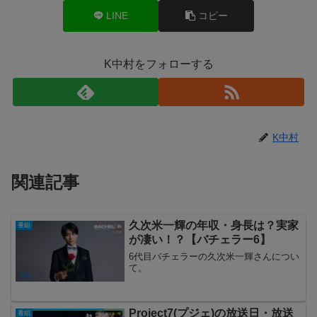
LINE
コピー
K中村をフォローする
K中村
関連記事
久次米一輝の年収・身長は？実家
番組
が凄い！？【バチェラー6】
6代目バチェラーの久次米一輝さんについ
て。
Project7(プジェ)の放送日・放送
番組