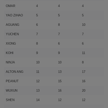
OMAR
4
4
4
YAO ZIHAO
5
5
5
AGUANG
6
8
10
YUCHEN
7
7
7
XIONG
8
6
6
KOHI
9
9
11
NINJA
10
10
8
ALTON ANG
11
13
17
PEANUT
12
15
16
WUXUN
13
16
20
SHEN
14
12
12