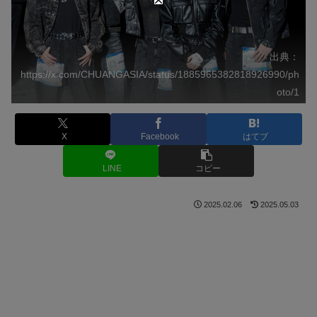
出典：
https://x.com/CHUANGASIA/status/1885965382818926990/ph
oto/1
X
Facebook
はてブ
LINE
コピー
2025.02.06
2025.05.03