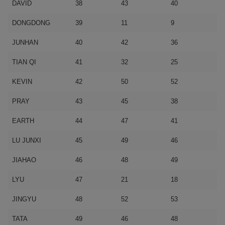
DAVID
38
43
40
DONGDONG
39
11
9
JUNHAN
40
42
36
TIAN QI
41
32
25
KEVIN
42
50
52
PRAY
43
45
38
EARTH
44
47
41
LU JUNXI
45
49
46
JIAHAO
46
48
49
LYU
47
21
18
JINGYU
48
52
53
TATA
49
46
48