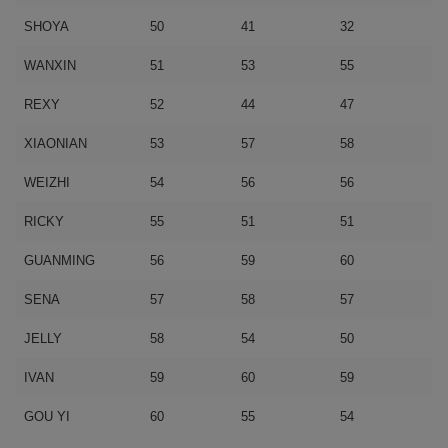
SHOYA
50
41
32
WANXIN
51
53
55
REXY
52
44
47
XIAONIAN
53
57
58
WEIZHI
54
56
56
RICKY
55
51
51
GUANMING
56
59
60
SENA
57
58
57
JELLY
58
54
50
IVAN
59
60
59
GOU YI
60
55
54