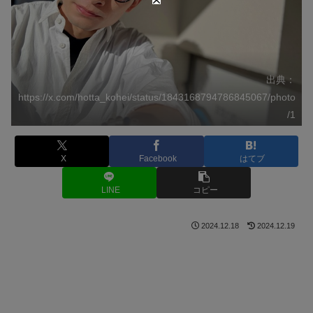
出典：
https://x.com/hotta_kohei/status/1843168794786845067/photo
/1
X
Facebook
はてブ
LINE
コピー
2024.12.18
2024.12.19