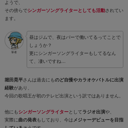
ようで、
その傍らで
シンガーソングライターとしても活動
されてい
ます。
昼はジムで、夜はバーで働いてるってことで
しょうか？
筆者
更にシンガーソングライターもしてるなん
て、凄いですね…
堀田晃平
さんは過去にも
のど自慢やカラオケバトルに出演
経験
があり、
今回の歌唱王が初のテレビ出演という訳ではありません。
他にも
シンガーソングライター
として
ラジオ出演
や、
実際に
曲の発表
もしており、今は
メジャーデビューを目指
している
そうです。