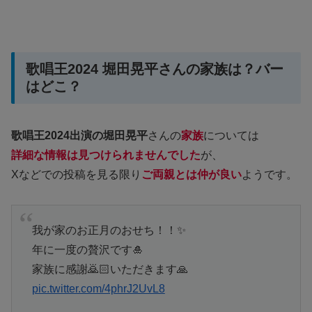
歌唱王2024 堀田晃平さんの家族は？バー
はどこ？
歌唱王2024出演の堀田晃平
さんの
家族
については
詳細な情報は見つけられませんでした
が、
Xなどでの投稿を見る限り
ご両親とは仲が良い
ようです。
我が家のお正月のおせち！！✨
年に一度の贅沢です🎍
家族に感謝🙇🏻いただきます🙏
pic.twitter.com/4phrJ2UvL8