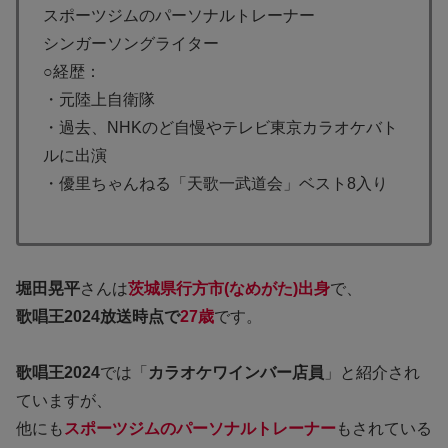
スポーツジムのパーソナルトレーナー
シンガーソングライター
○経歴：
・元陸上自衛隊
・過去、NHKのど自慢やテレビ東京カラオケバト
ルに出演
・優里ちゃんねる「天歌一武道会」ベスト8入り
堀田晃平
さんは
茨城県行方市(なめがた)出身
で、
歌唱王2024放送時点で
27歳
です。
歌唱王2024
では「
カラオケワインバー店員
」と紹介され
ていますが、
他にも
スポーツジムのパーソナルトレーナー
もされている