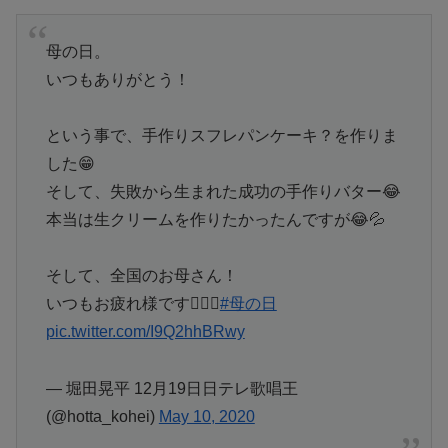
母の日。
いつもありがとう！
という事で、手作りスフレパンケーキ？を作りま
した😁
そして、失敗から生まれた成功の手作りバター😂
本当は生クリームを作りたかったんですが😂💦
そして、全国のお母さん！
いつもお疲れ様です🙇‍♂️✨
#母の日
pic.twitter.com/I9Q2hhBRwy
— 堀田晃平 12月19日日テレ歌唱王
(@hotta_kohei)
May 10, 2020