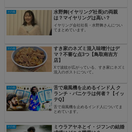
水野舞(イヤリング社長)の両親
その他
は？マイヤリングは高い？
イヤリング会社社長・水野舞さんについ
てまとめています。
すき家のネズミ混入味噌汁はデ
その他
マ？不審な点3つ【鳥取南吉方
店】
Xで波紋が広がっている、すき家にネズミ
混入のポストについて。
舌で扇風機を止めるインド人 ク
その他
ランチ・パニケラは何者？【イッ
テQ】
舌で扇風機を止めるインド人についてま
とめています。
ミウラアヤネとイ・ジフンの結婚
その他