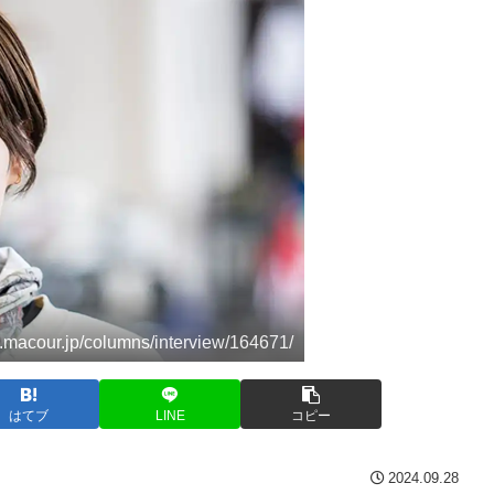
macour.jp/columns/interview/164671/
はてブ
LINE
コピー
2024.09.28