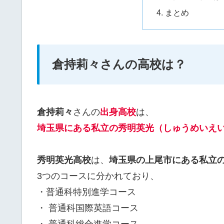
まとめ
倉持莉々さんの高校は？
倉持莉々
さんの
出身高校
は、
埼玉県にある私立の秀明英光（しゅうめいえ
秀明英光高校
は、
埼玉県の上尾市にある私立
3つのコースに分かれており、
・普通科特別進学コース
・ 普通科国際英語コース
・ 普通科総合進学コース