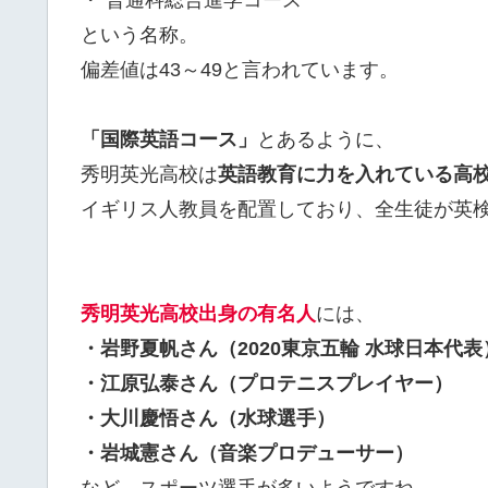
という名称。
偏差値は43～49と言われています。
「国際英語コース」
とあるように、
秀明英光高校は
英語教育に力を入れている高
イギリス人教員を配置しており、全生徒が英
秀明英光高校出身の有名人
には、
・岩野夏帆さん（2020東京五輪 水球日本代表
・江原弘泰さん（プロテニスプレイヤー）
・大川慶悟さん（水球選手）
・岩城憲さん（音楽プロデューサー）
など、スポーツ選手が多いようですね。