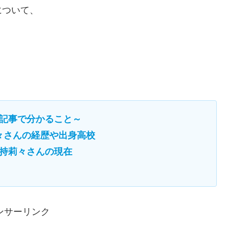
について、
記事で分かること～
々さんの経歴や出身高校
持莉々さんの現在
ンサーリンク