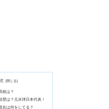
次
高校は？
経歴は？元水球日本代表！
現在は何をしてる？