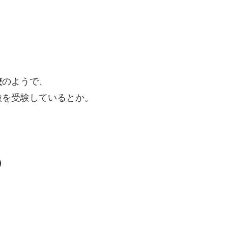
校
のようで、
検を受験しているとか。
）