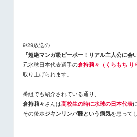
9/29放送の
『超絶マンガ級ピーポー！リアル主人公に会
元水球日本代表選手の
倉持莉々（くらもち り
取り上げられます。
番組でも紹介されている通り、
倉持莉々
さんは
高校生の時に水球の日本代表
その後
ホジキンリンパ腫という病気
を患って