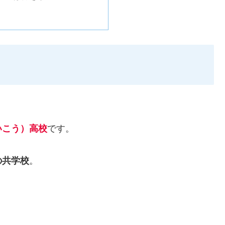
いこう）高校
です。
の共学校
。