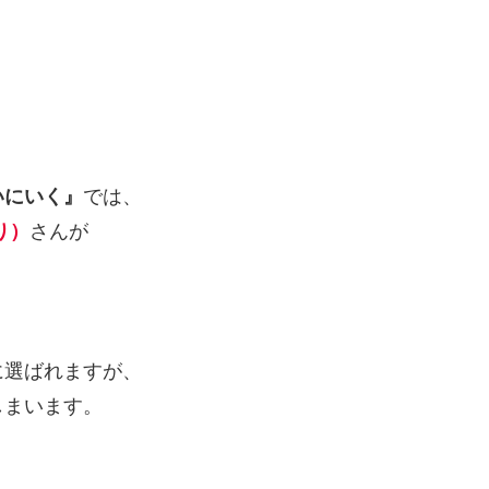
いにいく』
では、
り）
さんが
に選ばれますが、
しまいます。