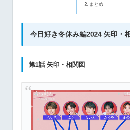
まとめ
今日好き冬休み編2024 矢印・
第1話 矢印・相関図