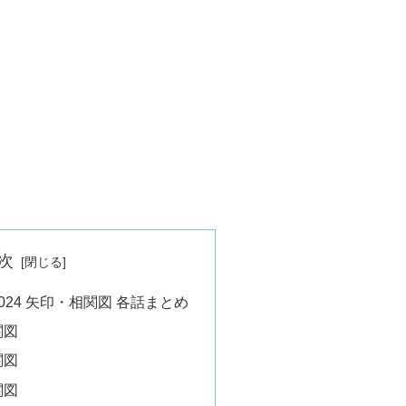
次
24 矢印・相関図 各話まとめ
関図
関図
関図