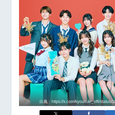
出典：https://x.com/kyousuki_offi/status