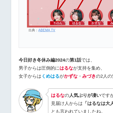
出典：
ABEMA TV
今日好き冬休み編2024
の
第1話
では、
男子からは圧倒的に
はるな
が支持を集め、
女子からは
くめはる
が
かずな
・
みづき
の2人
はるな
の
人気ぶりが凄い
です
見届け人からは
「はるなは大
とも言われていましたね。