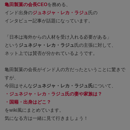
亀田製菓の会長CEO
を務める、
インド出身の
ジュネジャ・レカ・ラジュ
氏の
インタビュー記事が話題になっています。
「日本は海外からの人材を受け入れる必要がある」
という
ジュネジャ・レカ・ラジュ
氏の主張に対して、
ネット上では賛否が分かれているようです。
亀田製菓の会長がインド人の方だったということに驚きで
すが、
今回はそんな
ジュネジャ・レカ・ラジュ氏
について、
・ジュネジャ・レカ・ラジュ氏の妻や家族は？
・国籍
・
出身
はどこ？
をwiki風にまとめています。
気になる方は一緒に見て行きましょう！