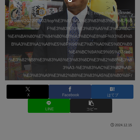
出典：https://www.okashi-
np.com/2022/08/02/top%E3%82%A4%E3%83%B3%E3%82%B
F%E3%83%93%E3%83%A5%E3%83%BC-
%E4%BA%80%E7%94%B0%E8%A3%BD%E8%8F%93%E4%B
B%A3%E8%A1%A8%E5%8F%96%E7%B7%A0%E5%BD%B9
%E4%BC%9A%E9%95%B7ceo-
%E3%82%B8%E3%83%A5%E3%83%8D%E3%82%B8%E3%8
3%A3-%E3%83%AC%E3%82%AB-
%E3%83%A9%E3%82%B8%E3%83%A5%E6%B0%8F/
X
Facebook
はてブ
LINE
コピー
2024.12.15