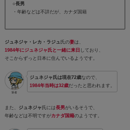
○長男
・年齢などは不詳だが、カナダ国籍
ジュネジャ・レカ・ラジュ
氏の
妻
は、
1984年にジュネジャ氏と一緒に来日
しており、
そこからずっと日本に住んでいるようです。
ジュネジャ氏は現在72歳
なので、
1984年当時は32歳
だったと思われます。
筆者
また、
ジュネジャ
氏には
長男
がいるそうで、
年齢などは不明ですが
カナダ国籍
のようです。