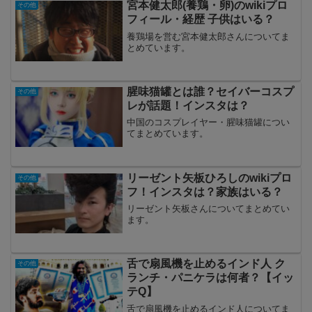
宮本健太郎(養鶏・卵)のwikiプロ
その他
フィール・経歴 子供はいる？
養鶏場を営む宮本健太郎さんについてま
とめています。
腥味猫罐とは誰？セイバーコスプ
その他
レが話題！インスタは？
中国のコスプレイヤー・腥味猫罐につい
てまとめています。
リーゼント矢板ひろしのwikiプロ
その他
フ！インスタは？家族はいる？
リーゼント矢板さんについてまとめてい
ます。
舌で扇風機を止めるインド人 ク
その他
ランチ・パニケラは何者？【イッ
テQ】
舌で扇風機を止めるインド人についてま