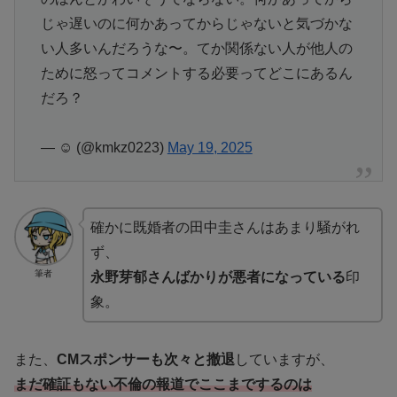
じゃ遅いのに何かあってからじゃないと気づかな
い人多いんだろうな〜。てか関係ない人が他人の
ために怒ってコメントする必要ってどこにあるん
だろ？
— ☺︎︎︎︎ (@kmkz0223)
May 19, 2025
確かに既婚者の田中圭さんはあまり騒がれ
ず、
筆者
永野芽郁さんばかりが悪者になっている
印
象。
また、
CMスポンサーも次々と撤退
していますが、
まだ確証もない不倫の報道でここまでするのは