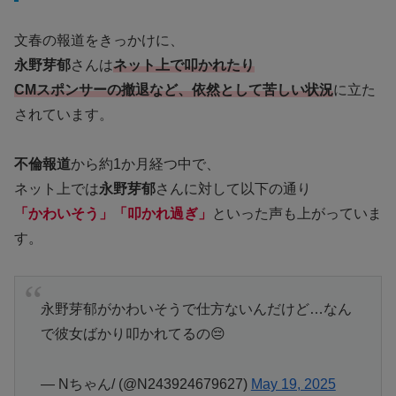
文春の報道をきっかけに、
永野芽郁
さんは
ネット上で叩かれたり
CMスポンサーの撤退など、依然として苦しい状況
に立た
されています。
不倫報道
から約1か月経つ中で、
ネット上では
永野芽郁
さんに対して以下の通り
「かわいそう」「叩かれ過ぎ」
といった声も上がっていま
す。
永野芽郁がかわいそうで仕方ないんだけど…なん
で彼女ばかり叩かれてるの😔
— Nちゃん/ (@N243924679627)
May 19, 2025