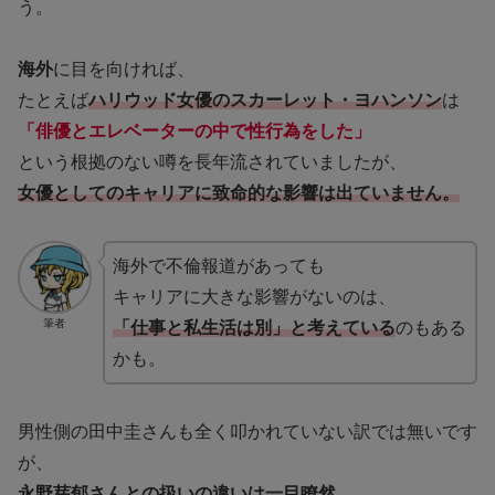
う。
海外
に目を向ければ、
たとえば
ハリウッド女優のスカーレット・ヨハンソン
は
「俳優とエレベーターの中で性行為をした」
という根拠のない噂を長年流されていましたが、
女優としてのキャリアに致命的な影響は出ていません。
海外で不倫報道があっても
キャリアに大きな影響がないのは、
筆者
「仕事と私生活
は
別
」
と
考えてい
る
のもある
かも。
男性側の田中圭さんも全く叩かれていない訳では無いです
が、
永野芽郁さんとの扱いの違いは一目瞭然。