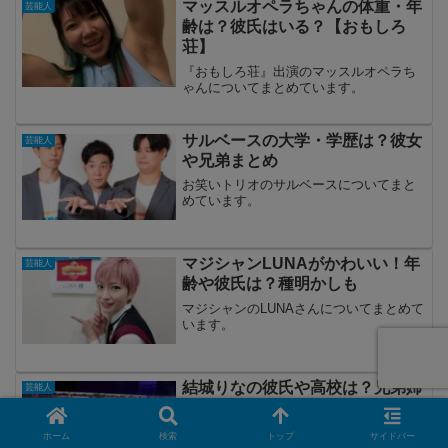
マッスルオペラちゃんの体重・年
芸能人
齢は？彼氏はいる？【おもしろ
荘】
『おもしろ荘』出演のマッスルオペラち
ゃんについてまとめています。
サルベースの大学・学歴は？彼女
芸能人
や兄弟まとめ
お笑いトリオのサルベースについてまと
めています。
マジシャンLUNAがかわいい！年
芸能人
齢や彼氏は？種明かしも
マジシャンのLUNAさんについてまとめて
います。
結城りなの彼氏や高校は？兄弟姉
芸能人
妹はいる？【KUNOICHI】
KUNOICHIにも出演したukkaの結城りな
ホーム
検索
トップ
サイドバー
さんについてまとめています。