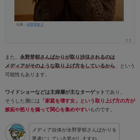
出典：
永野芽郁 X
また、
永野芽郁さんばかりが取り沙汰されるのは
メディアがそのような取り上げ方をしているから
、という
可能性もあります。
ワイドショーなどは主婦層が主なターゲット
であり、
そうした層には
「家庭を壊す女」という取り上げ方の方が
嫉妬や怒りを煽って関心を集めやすい
ものです。
メディア自体が永野芽郁さんばかりを
悪者にしている気がしますね。