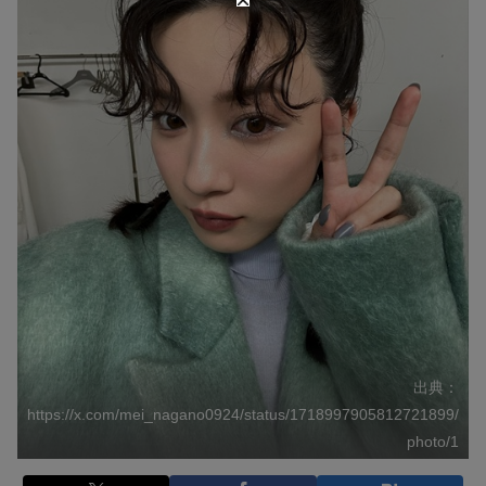
出典：
https://x.com/mei_nagano0924/status/1718997905812721899/
photo/1