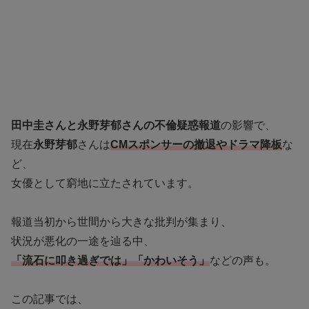
田中圭さんと永野芽郁さんの不倫疑惑報道
の影響で、
現在
永野芽郁
さんは
CMスポンサーの撤退やドラマ降板
な
ど、
女優として窮地に立たされています。
報道当初から世間から大きな批判が集まり、
状況が悪化の一途を辿る中、
「流石に叩き過ぎでは」「かわいそう」
などの声も。
この記事では、