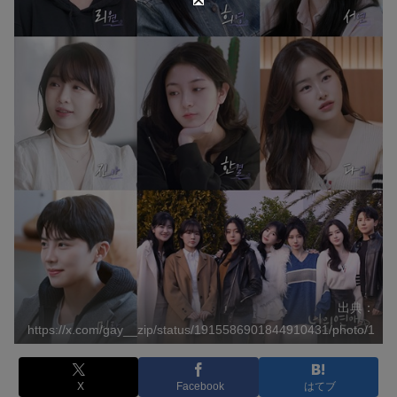
出典：
https://x.com/gay__zip/status/1915586901844910431/photo/1
X
Facebook
はてブ