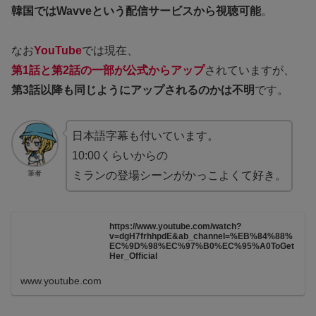
韓国ではWavveという配信サービスから視聴可能
。
なお
YouTube
では現在、
第1話と第2話の一部が公式からアップ
されていますが、
第3話以降も同じようにアップされるのかは不明
です。
日本語字幕も付いています。
10:00くらいからの
筆者
ミランの登場シーンがかっこよくて好き。
https://www.youtube.com/watch?
v=dgH7frhhpdE&ab_channel=%EB%84%88%
EC%9D%98%EC%97%B0%EC%95%A0ToGet
Her_Official
www.youtube.com