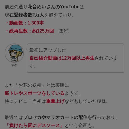
前述の通り
花音めいさんのYouTube
は
現在
登録者数2万人
を超えており、
・動画数：1,300本
・総再生数：約125万回
ほど。
最初にアップした
自己紹介動画は12万回以上再生
されていま
筆者
す。
また「お花の妖精」とは裏腹に
筋トレやスポーツをしている
ようで、
特にデビュー当初は
重量上げ
などもしていた模様。
最近では
プロセカやマリオカートの配信
を行っており、
「負けたら尻にデスソース」
という企画も。