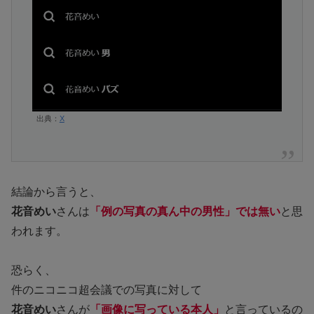
出典：
X
結論から言うと、
花音めい
さんは
「例の写真の真ん中の男性」では無い
と思
われます。
恐らく、
件のニコニコ超会議での写真に対して
花音めい
さんが
「画像に写っている本人」
と言っているの