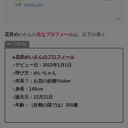
出典：
花音めい🌸🌱
花音めい
さんの
主なプロフィール
は、以下の通り。
●花音めいさんのプロフィール
○デビュー日：2022年1月1日
○呼び方：めいちゃん
○何系？：お花の妖精Vtuber
○身長：148cm
○誕生日：12月21日
○年齢：（妖精の国では）300歳