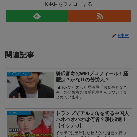
K中村をフォローする
K中村
関連記事
橋爪音寿のwikiプロフィール！経
インフルエンサー
歴は？かなりの苦労人？
TikTokでバズった居酒屋「お食事処なご
み」の立役者の橋爪音寿さんについてま
とめています。
トランプでアルミ缶を切る中国人
インフルエンサー
ハオハオハオは何者？凄技3選！
【イッテQ】
イッテQに出演した超人的な凄技を持つ