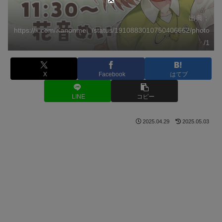
出典：
https://x.com/Kanonmei_/status/1910883010750406662/photo
/1
X
Facebook
はてブ
LINE
コピー
2025.04.29
2025.05.03