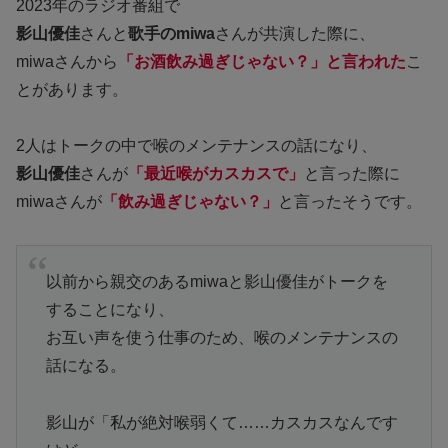
2023年のラジオ番組で
影山優佳
さんと
歌手のmiwa
さんが共演した際に、
miwaさんから
「お酒飲み過ぎじゃない？」と言われた
こ
とがあります。
2人はトークの中で喉のメンテナンスの話になり、
影山優佳
さんが
「最近喉がカスカスで」
と言った際に
miwaさんが
「飲み過ぎじゃない？」
と言ったそうです。
以前から親交のあるmiwaと影山優佳がトークを
することになり、
お互い声を使う仕事のため、喉のメンテナンスの
話になる。
影山が「私が絶対喉弱くて……カスカスなんです