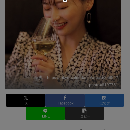
出典：https://tokyo-calendar.jp/article/25894?
photo=6197781
X
Facebook
はてブ
LINE
コピー