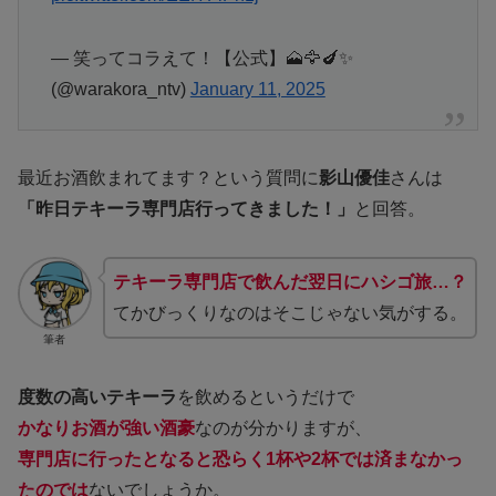
— 笑ってコラえて！【公式】🗻🦅🍆✨
(@warakora_ntv)
January 11, 2025
最近お酒飲まれてます？という質問に
影山優佳
さんは
「昨日テキーラ専門店行ってきました！」
と回答。
テキーラ専門店で飲んだ翌日にハシゴ旅…？
てかびっくりなのはそこじゃない気がする。
筆者
度数の高いテキーラ
を飲めるというだけで
かなりお酒が強い
酒豪
なのが分かりますが、
専門店に行ったとなると恐らく1杯や2杯では済まなかっ
たのでは
ないでしょうか。