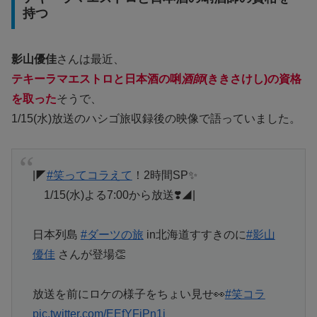
持つ
影山優佳
さんは最近、
テキーラマエストロと日本酒の唎
酒師
(ききさけし)の資格
を取った
そうで、
1/15(水)放送のハシゴ旅収録後の映像で語っていました。
|◤
#笑ってコラえて
！2時間SP✨
1/15(水)よる7:00から放送❣️◢|
日本列島
#ダーツの旅
in北海道すすきのに
#影山
優佳
さんが登場👏
放送を前にロケの様子をちょい見せ👀
#笑コラ
pic.twitter.com/EEfYFiPn1j