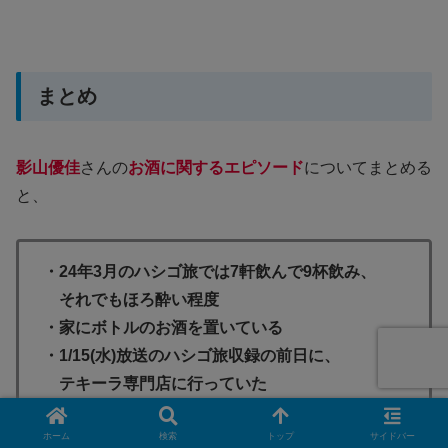
まとめ
影山優佳
さんの
お酒に関するエピソード
についてまとめる
と、
・24年3月のハシゴ旅では7軒飲んで9杯飲み、
それでもほろ酔い程度
・家にボトルのお酒を置いている
・1/15(水)放送のハシゴ旅収録の前日に、
テキーラ専門店に行っていた
テキーラマエストロと日本酒の唎酒師の資格を
取った
ホーム
検索
トップ
サイドバー