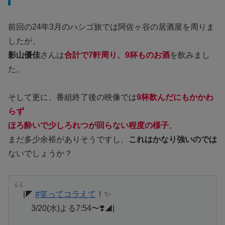
前回の24年3月のハシゴ旅では阿佐ヶ谷の居酒屋を周りま
したが、
影山優佳
さんは
合計で7軒周り、9杯ものお酒
を飲みまし
た。
そして更に、番組終了後の映像では
9杯飲んだにもかかわ
らず
ほろ酔いで少しろれつが回らない程度の様子
。
まだ多少余裕がありそうですし、
これはかなり強いのでは
ないでしょうか？
|◤
#笑ってコラえて
！✨
3/20(水)よる7:54〜❣️◢|