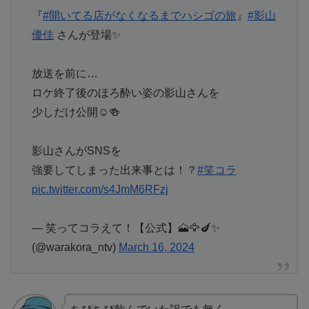
『
#開いてる店がなくなるまでハシゴの旅
』
#影山
優佳
さんが登場✨
放送を前に…
ロケ終了後のほろ酔い姿の影山さんを
少しだけ公開☺️🍻
影山さんがSNSを
強要してしまった出来事とは！？
#笑コラ
pic.twitter.com/s4JmM6RFzj
— 笑ってコラえて！【公式】🗻🦅🍆✨
(@warakora_ntv)
March 16, 2024