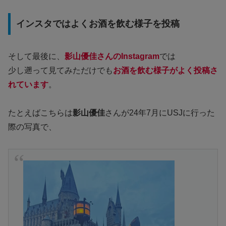
インスタではよくお酒を飲む様子を投稿
そして最後に、
影山優佳さんのInstagram
では
少し遡って見てみただけでも
お酒を飲む様子がよく投稿さ
れています
。
たとえばこちらは
影山優佳
さんが24年7月にUSJに行った
際の写真で、