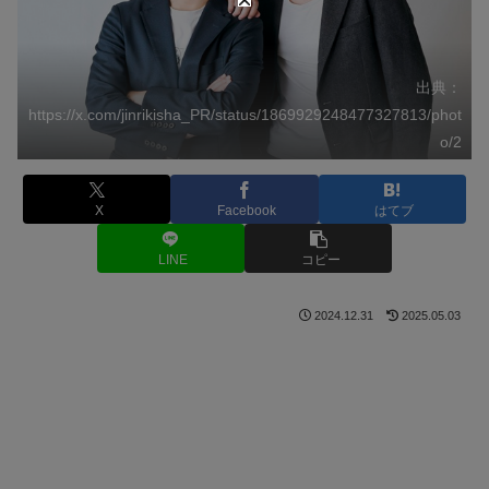
出典：
https://x.com/jinrikisha_PR/status/1869929248477327813/phot
o/2
X
Facebook
はてブ
LINE
コピー
2024.12.31
2025.05.03