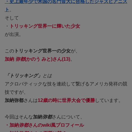
・史上最年少で米国の名門音大に合格したジャズピアニス
ト
、
そして
・
トリッキング世界一に輝いた少女
が出演。
この
トリッキング世界一の少女
が、
加納
弥都
(かのう みと)さん(13)
。
「トリッキング」
とは
アクロバティックな技を連続して繋げるアメリカ発祥の競
技ですが、
加納弥都
さんは
12歳の時に世界大会で優勝
しています。
今回はそんな
加納
弥都
さんについて、
・加納
弥都
さんのwiki風プロフィール