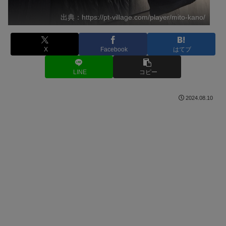
出典：https://pt-village.com/player/mito-kano/
X
Facebook
はてブ
LINE
コピー
2024.08.10