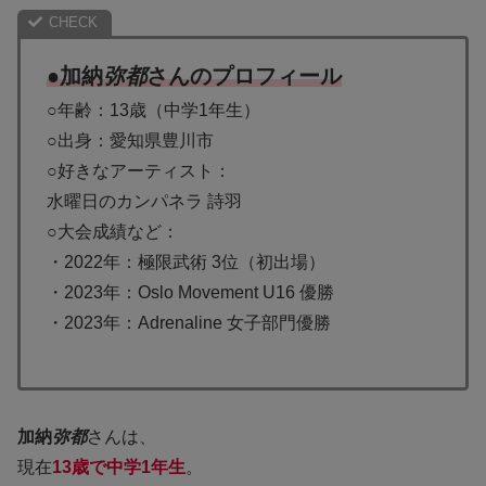
●加納
弥都
さんのプロフィール
○年齢：13歳（中学1年生）
○出身：愛知県豊川市
○好きなアーティスト：
水曜日のカンパネラ 詩羽
○大会成績など：
・2022年：極限武術 3位（初出場）
・2023年：Oslo Movement U16 優勝
・2023年：Adrenaline 女子部門優勝
加納
弥都
さんは、
現在
13歳で中学1年生
。