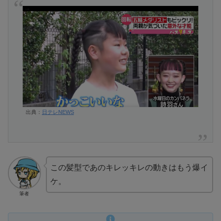
出典：
日テレNEWS
この髪型であのキレッキレの動きはもう爆イ
ケ。
筆者