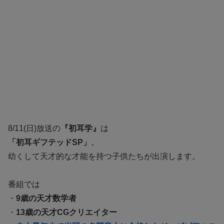
8/11(日)放送の
『初耳学』
は
「初耳ギフテッドSP」
。
幼くして天才的な才能を持つ子供たちが出演します。
番組では
・
9歳の天才数学者
・
13歳の天才CGクリエイター