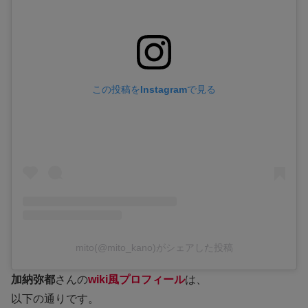
この投稿をInstagramで見る
mito(@mito_kano)がシェアした投稿
加納弥都
さんの
wiki風プロフィール
は、
以下の通りです。