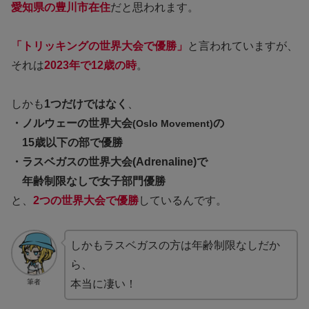
愛知県の豊川市在住
だと思われます。
「トリッキングの世界大会で優勝」
と言われていますが、
それは
2023年で12歳の時
。
しかも
1つだけではなく
、
・ノルウェーの世界大会
の
(Oslo Movement)
15歳以下の部で優勝
・ラスベガスの世界大会(Adrenaline)で
年齢制限なしで女子部門優勝
と、
2つの世界大会で優勝
しているんです。
しかもラスベガスの方は年齢制限なしだか
ら、
筆者
本当に凄い！